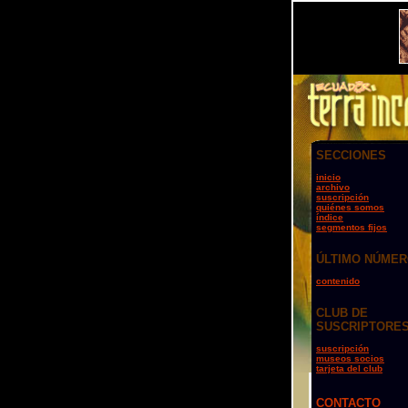
SECCIONES
inicio
archivo
suscripción
quiénes somos
índice
segmentos fijos
ÚLTIMO NÚME
contenido
CLUB DE
SUSCRIPTORE
suscripción
museos socios
tarjeta del club
CONTACTO