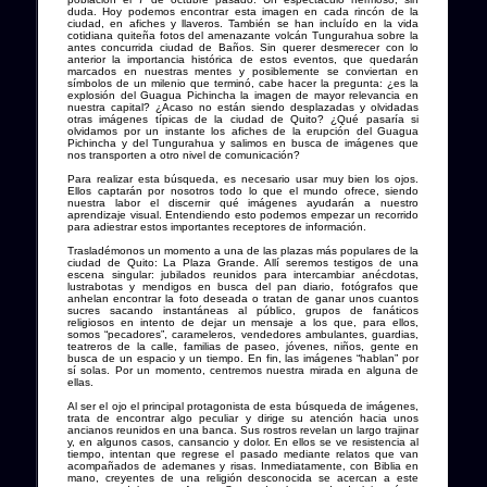
duda. Hoy podemos encontrar esta imagen en cada rincón de la
ciudad, en afiches y llaveros. También se han incluído en la vida
cotidiana quiteña fotos del amenazante volcán Tungurahua sobre la
antes concurrida ciudad de Baños. Sin querer desmerecer con lo
anterior la importancia histórica de estos eventos, que quedarán
marcados en nuestras mentes y posiblemente se conviertan en
símbolos de un milenio que terminó, cabe hacer la pregunta: ¿es la
explosión del Guagua Pichincha la imagen de mayor relevancia en
nuestra capital? ¿Acaso no están siendo desplazadas y olvidadas
otras imágenes típicas de la ciudad de Quito? ¿Qué pasaría si
olvidamos por un instante los afiches de la erupción del Guagua
Pichincha y del Tungurahua y salimos en busca de imágenes que
nos transporten a otro nivel de comunicación?
Para realizar esta búsqueda, es necesario usar muy bien los ojos.
Ellos captarán por nosotros todo lo que el mundo ofrece, siendo
nuestra labor el discernir qué imágenes ayudarán a nuestro
aprendizaje visual. Entendiendo esto podemos empezar un recorrido
para adiestrar estos importantes receptores de información.
Trasladémonos un momento a una de las plazas más populares de la
ciudad de Quito: La Plaza Grande. Allí seremos testigos de una
escena singular: jubilados reunidos para intercambiar anécdotas,
lustrabotas y mendigos en busca del pan diario, fotógrafos que
anhelan encontrar la foto deseada o tratan de ganar unos cuantos
sucres sacando instantáneas al público, grupos de fanáticos
religiosos en intento de dejar un mensaje a los que, para ellos,
somos “pecadores”, carameleros, vendedores ambulantes, guardias,
teatreros de la calle, familias de paseo, jóvenes, niños, gente en
busca de un espacio y un tiempo. En fin, las imágenes “hablan” por
sí solas. Por un momento, centremos nuestra mirada en alguna de
ellas.
Al ser el ojo el principal protagonista de esta búsqueda de imágenes,
trata de encontrar algo peculiar y dirige su atención hacia unos
ancianos reunidos en una banca. Sus rostros revelan un largo trajinar
y, en algunos casos, cansancio y dolor. En ellos se ve resistencia al
tiempo, intentan que regrese el pasado mediante relatos que van
acompañados de ademanes y risas. Inmediatamente, con Biblia en
mano, creyentes de una religión desconocida se acercan a este