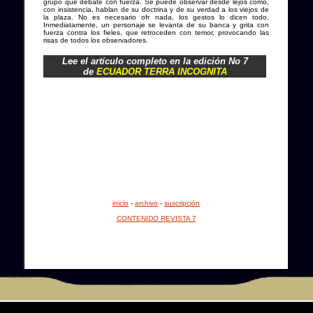
grupo que debate con fuerza. Se puede observar desde lejos cómo,
con insistencia, hablan de su doctrina y de su verdad a los viejos de
la plaza. No es necesario ofr nada, los gestos lo dicen todo.
Inmediatamente, un personaje se levanta de su banca y grita con
fuerza contra los fieles, que retroceden con temor, provocando las
risas de todos los observadores.
Lee el artículo completo en la edición No 7
de
ECUADOR TERRA INCOGNITA
inicio
-
archivo
-
suscripción
CONTENIDO REVISTA 7