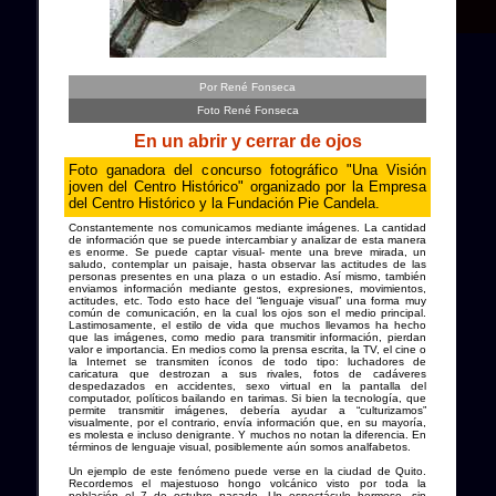
Por René Fonseca
Foto René Fonseca
En un abrir y cerrar de ojos
Foto ganadora del concurso fotográfico "Una Visión
joven del Centro Histórico" organizado por la Empresa
del Centro Histórico y la Fundación Pie Candela.
Constantemente nos comunicamos mediante imágenes. La cantidad
de información que se puede intercambiar y analizar de esta manera
es enorme. Se puede captar visual- mente una breve mirada, un
saludo, contemplar un paisaje, hasta observar las actitudes de las
personas presentes en una plaza o un estadio. Así mismo, también
enviamos información mediante gestos, expresiones, movimientos,
actitudes, etc. Todo esto hace del “lenguaje visual” una forma muy
común de comunicación, en la cual los ojos son el medio principal.
Lastimosamente, el estilo de vida que muchos llevamos ha hecho
que las imágenes, como medio para transmitir información, pierdan
valor e importancia. En medios como la prensa escrita, la TV, el cine o
la Internet se transmiten íconos de todo tipo: luchadores de
caricatura que destrozan a sus rivales, fotos de cadáveres
despedazados en accidentes, sexo virtual en la pantalla del
computador, políticos bailando en tarimas. Si bien la tecnología, que
permite transmitir imágenes, debería ayudar a “culturizamos”
visualmente, por el contrario, envía información que, en su mayoría,
es molesta e incluso denigrante. Y muchos no notan la diferencia. En
términos de lenguaje visual, posiblemente aún somos analfabetos.
Un ejemplo de este fenómeno puede verse en la ciudad de Quito.
Recordemos el majestuoso hongo volcánico visto por toda la
población el 7 de octubre pasado. Un espectáculo hermoso, sin