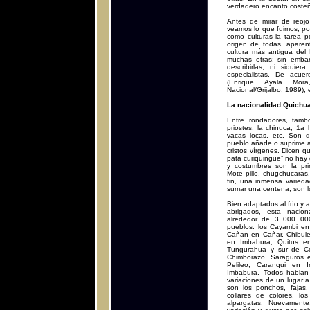
verdadero encanto coste
Antes de mirar de reoj
veamos lo que fuimos, po
como culturas la tarea po
origen de todas, aparen
cultura más antigua del
muchas otras; sin embar
describirlas, ni siquier
especialistas. De acue
(Enrique Ayala Mora,
Nacional/Grijalbo, 1989), 
La nacionalidad Quichu
Entre rondadores, tambor
priostes, la chinuca, 1a 
vacas locas, etc. Son d
pueblo añade o suprime a
cristos vírgenes. Dicen qu
pata curiquingue” no hay 
y costumbres son la prin
Mote pillo, chugchucaras,
fin, una inmensa varieda
sumar una centena, son lo
Bien adaptados al frío y 
abrigados, esta nacio
alrededor de 3 000 00
pueblos: los Cayambi en
Cañan en Cañar, Chibule
en Imbabura, Quitus en
Tungurahua y sur de Co
Chimborazo, Saraguros 
Pelileo, Caranqui en 
Imbabura. Todos habla
variaciones de un lugar 
son los ponchos, fajas,
collares de colores, lo
alpargatas. Nuevament