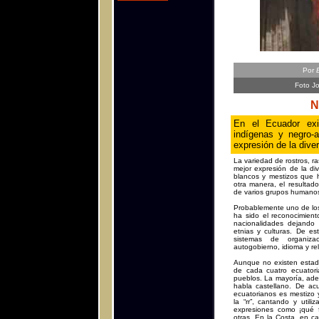
Por
Foto Jo
N
En el Ecuador exi
indígenas y negro-a
expresión de la dive
La variedad de rostros, ra
mejor expresión de la di
blancos y mestizos que 
otra manera, el resultad
de varios grupos humano
Probablemente uno de los
ha sido el reconocimient
nacionalidades dejando 
etnias y culturas. De e
sistemas de organiza
autogobierno, idioma y rel
Aunque no existen estad
de cada cuatro ecuatori
pueblos. La mayoría, ade
habla castellano. De a
ecuatorianos es mestizo y
la “rr”, cantando y uti
expresiones como ¡qué fr
otras. En la Costa, en c