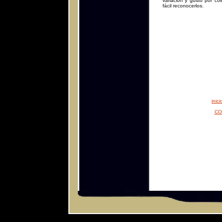
variación y gusto por col
fácil reconocerlos.
inici
CO