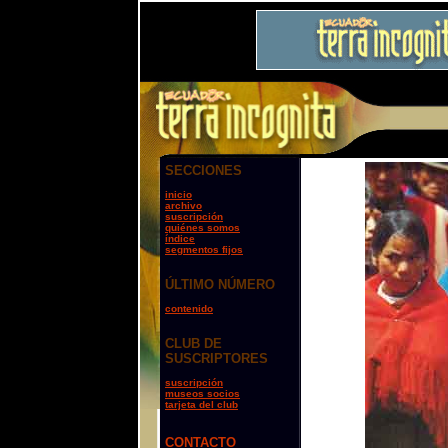
SECCIONES
inicio
archivo
suscripción
quiénes somos
índice
segmentos fijos
ÚLTIMO NÚMERO
contenido
CLUB DE
SUSCRIPTORES
suscripción
museos socios
tarjeta del club
CONTACTO