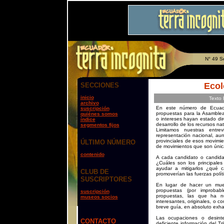
N° 49 S
Ecol
SECCIONES
inicio
Texto 
archivo
En este número de Ecuado
suscripción
propuestas para la Asamblea
quiénes somos
o intereses hayan estado di
índice
desarrollo de los recursos na
segmentos fijos
Limitamos nuestras entre
representación nacional, au
provinciales de esos movimi
ÚLTIMO NÚMERO
de movimientos que son únic
contenido
A cada candidato o candida
¿Cuáles son los principale
ayudar a mitigarlos ¿qué c
CLUB DE
promoverían las fuerzas polí
SUSCRIPTORES
En lugar de hacer un mue
propuestas (por improbab
suscripción
propuestas, las que ha nue
museos socios
interesantes, originales, o 
breve guía, en absoluto exhau
Las ocupaciones o desint
CONTACTO
deficiente información del Tr