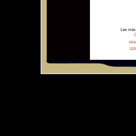
Lee más 
inicio
CON