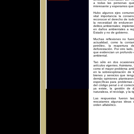
a todas las personas que
interesante y esperamos que ú
Hubo algunos ejes comunes 
vital importancia la conser
reconocer el derecho de tod
la necesidad de endurecer 
delitos ambientales; impleme
en daños ambientales a repa
Estado y no de gobierno.
Muchas reflexiones no fuer
actualidad, como la conta
petróleo, la reapertura 
deforestación. Por otro lado
que evidencian un profundo 
ambiental.
Tan sólo en dos ocasiones 
artículos vigentes. Asimismo,
como el mayor problema ambi
en la sobreexplotación de 
bienes y servicios que ten
demás opiniones plantearon 
específicas para problemas 
del código penal o el correc
ya existe, la gestión de d
naturaleza, el reciclaje, y la t
Las respuestas fueron la
rescatamos algunas ideas
orden alfabético.