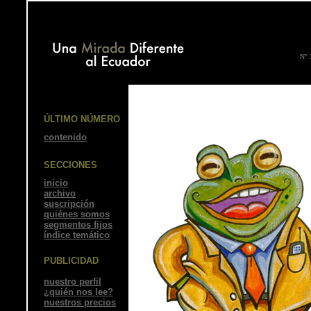
N° 
ÚLTIMO NÚMERO
contenido
SECCIONES
inicio
archivo
suscripción
quiénes somos
segmentos fijos
índice temático
PUBLICIDAD
nuestro perfil
¿quién nos lee?
nuestros precios