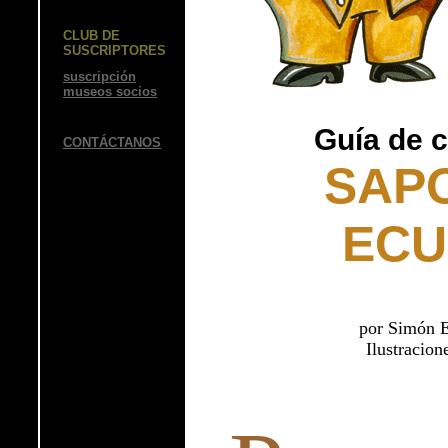
CLUB DE
SUSCRIPTORES
suscripción
museos socios
Guía de 
CONTÁCTANOS
SAP
EC
por Simón E
Ilustracio