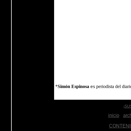
*
Simón
Espinosa
periodista del diar
es
¡SU
inicio
-
arc
CONTENI