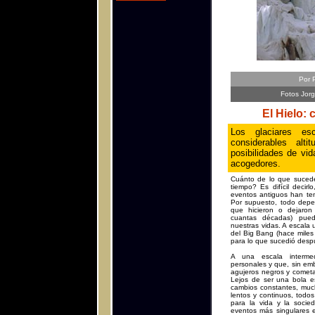
Por 
Fotos Jorge
El Hielo: 
Los glaciares esc
considerables alt
posibilidades de vi
acogedores.
Cuánto de lo que suced
tiempo? Es difícil decir
eventos antiguos han ten
Por supuesto, todo depen
que hicieron o dejaro
cuantas décadas) puede
nuestras vidas. A escala 
del Big Bang (hace miles
para lo que sucedió despu
A una escala intermed
personales y que, sin em
agujeros negros y cometa
Lejos de ser una bola es
cambios constantes, mucho
lentos y continuos, todos
para la vida y la socie
eventos más singulares e