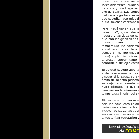
pensar en colosales 
inexorablemente, cubrien
de años, y que luego se 
piel de gallina. Las con
hielo son algo todavía má
que sucedía hace miles d
a día, muchas veces de m
Pero, ¿qué tienen que ve
pasa hoy?, ¿qué relaci
nuestro y las vidas de su
que son las glaciaciones
nuestro planeta, de m
temperatura. No hablamos 
anual, sino de cambios
tiempo en tiempo (medi
años), el planeta entero 
a crecer; crecen tanto
conocido ni de lejos esta
El porqué sucede algo ta
ámbitos académicos hay v
discute si la causa es ex
órbita de nuestro planet
se aleje de su estrella 
nube cósmica, lo que os
cambios en la situación
temperatura interior del gl
Sin importar en este mom
solo los casquetes polar
partes más altas de las 
incluyendo las zonas tropi
las cimas montañosas ta
antes tenían vegetación 
Lee el artículo
de
ECUAD