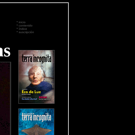
*
inicio
*
contenido
*
índice
*
suscripción
as