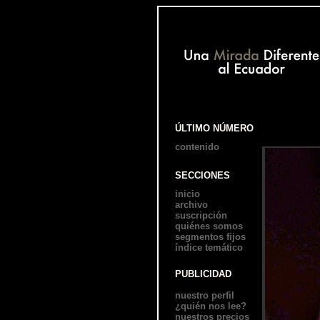
ÚLTIMO NÚMERO
contenido
SECCIONES
inicio
archivo
suscripción
quiénes somos
segmentos fijos
índice temático
PUBLICIDAD
nuestro perfil
¿quién nos lee?
nuestros precios