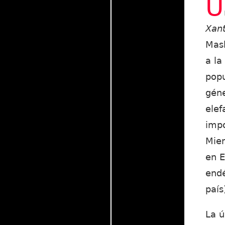
U
Xan
Mash
a la
popu
géne
elef
impo
Mien
en E
endé
país
La ú