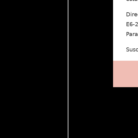
Dire
E6-2
Para
Susc