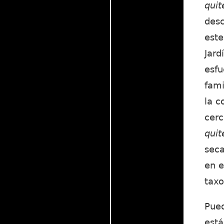
quit
desc
este
Jard
esfu
fami
la c
cerc
quit
seca
en e
taxo
Pued
está