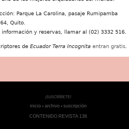
cción: Parque La Carolina, pasaje Rumipamba
64, Quito.
 información y reservas, llamar al (02) 3332 516.
riptores de
Ecuador Terra Incognita
entran gratis
.
¡SUSCRÍBETE!
inicio
-
archivo
-
suscripción
CONTENIDO REVISTA 138