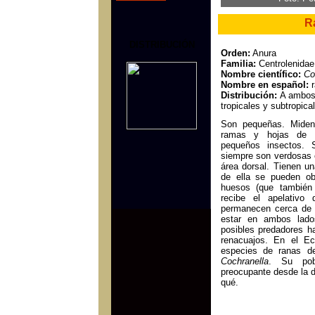
Ra
DISTRIBUCIÓN
Orden:
Anura
Familia:
Centrolenidae
Nombre científico:
Co
Nombre en español:
r
Distribución:
A ambos 
tropicales y subtropica
Son pequeñas. Miden
ramas y hojas de c
pequeños insectos. 
siempre son verdosas 
área dorsal. Tienen un
de ella se pueden ob
huesos (que también 
recibe el apelativo
permanecen cerca de 
estar en ambos lado
posibles predadores h
renacuajos. En el E
especies de ranas de
Cochranella
. Su pob
preocupante desde la 
qué.