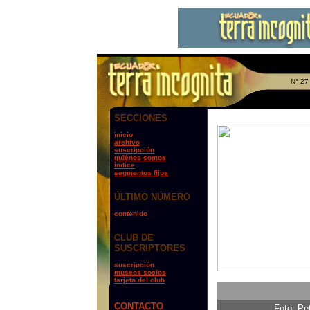
N° 27
SECCIONES
inicio
archivo
suscripción
quiénes somos
índice
segmentos fijos
ÚLTIMO NÚMERO
contenido
CLUB DE
SUSCRIPTORES
suscripción
museos socios
tarjeta del club
CONTACTO
Foto: Pe