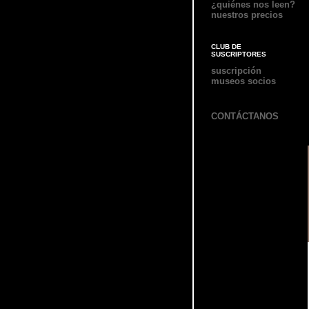
¿quiénes nos leen?
nuestros precios
CLUB DE
SUSCRIPTORES
suscripción
museos socios
CONTÁCTANOS