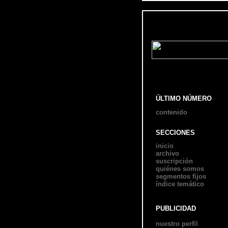
ÚLTIMO NÚMERO
contenido
SECCIONES
inicio
archivo
suscripción
quiénes somos
segmentos fijos
índice temático
PUBLICIDAD
nuestro perfil