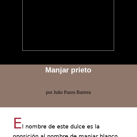
Manjar prieto
por Julio Pazos Barrera
E
l nombre de este dulce es la
oposición al nombre de manjar blanco.