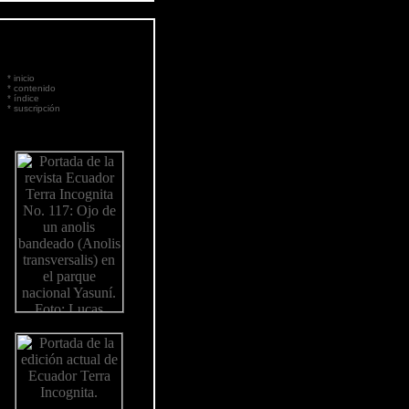
*
inicio
*
contenido
*
índice
*
suscripción