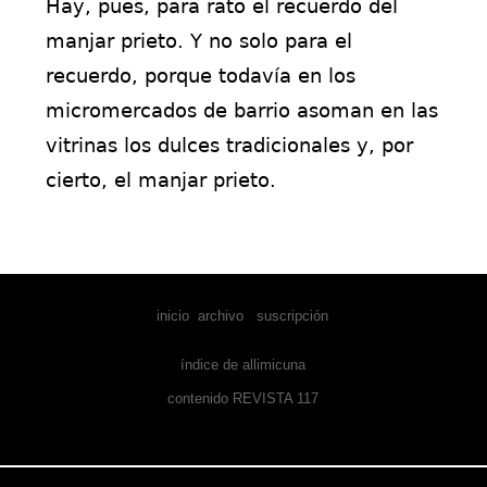
Hay, pues, para rato el recuerdo del
manjar prieto. Y no solo para el
recuerdo, porque todavía en los
micromercados de barrio asoman en las
vitrinas los dulces tradicionales y, por
cierto, el manjar prieto.
inicio
-
archivo
-
suscripción
índice de allimicuna
contenido REVISTA 117