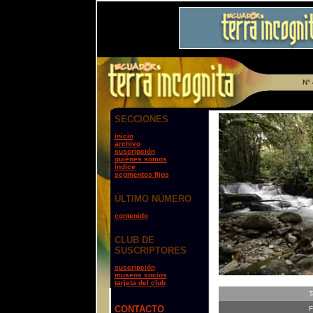
N° 
SECCIONES
inicio
archivo
suscripción
quiénes somos
índice
segmentos fijos
ÚLTIMO NÚMERO
contenido
CLUB DE
SUSCRIPTORES
suscripción
museos socios
tarjeta del club
T
CONTACTO
F