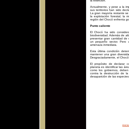
la extinción.
Actualmente, y pese a la im
sus territorios han sido dec
La gran mayoría restante se
la explotación forestal, la m
región del Chocó enfrenta gr
Punto caliente
El Chocó ha sido conside
biodiversidad. Además de alt
presentar gran cantidad de 
un pequeño sector. Pero u
amenaza inmediata.
Esta última condición dete
mantener una gran diversi
Desgraciadamente, el Chocó
El propósito de declarar 
planeta es identificar las á
como los gobiernos, deben
contra la destrucción de la
desaparición de las especies
inicio