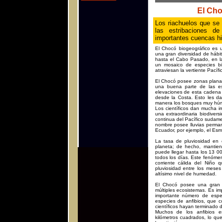
El Cho
Los riachuelos que se
las estribaciones d
importantes cuencas hi
El Chocó biogeográfico es 
una gran diversidad de hábi
hasta el Cabo Pasado, en la
un mosaico de especies biol
atraviesan la vertiente Pacíf
El Chocó posee zonas planas
una buena parte de las es
elevaciones de esta cadena
desde la Costa. Esto les 
manera los bosques muy hú
Los científicos dan mucha 
una extraordinaria biodiversi
continua del Pacífico sudame
nombre posee lluvias perman
Ecuador, por ejemplo, el Esm
La tasa de pluviosidad en
planeta; de hecho, mantiene
puede llegar hasta los 13 00
todos los días. Este fenómen
corriente cálida del Niño
pluviosidad entre los mese
altísimo nivel de humedad.
El Chocó posee una gran 
múltiples ecosistemas. Es im
importante número de espe
especies de anfibios, que c
científicos hayan terminado de
Muchos de los anfibios e
kilómetros cuadrados, lo qu